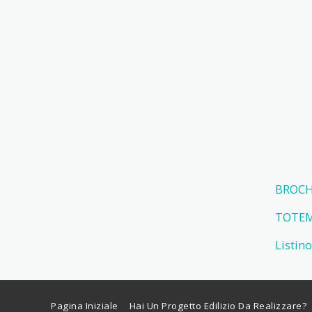
BROCH
TOTEM_
Listin
Pagina Iniziale
Hai Un Progetto Edilizio Da Realizzare?