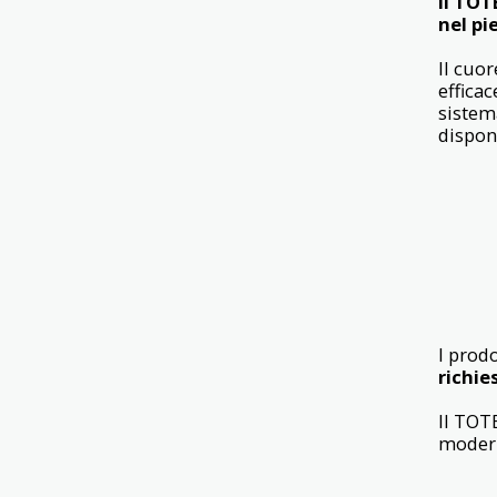
il TOT
nel pi
Il cuo
effica
sistem
disponi
I prodo
richie
Il TOT
modern