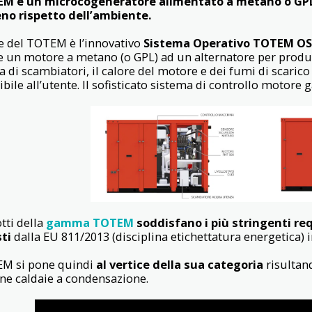
EM è un microcogeneratore alimentato a metano o GPL 
eno rispetto dell’ambiente.
re del TOTEM è l’innovativo
Sistema Operativo TOTEM OS
ce un motore a metano (o GPL) ad un alternatore per produrr
a di scambiatori, il calore del motore e dei fumi di scari
bile all’utente. Il sofisticato sistema di controllo motore 
tti della
gamma TOTEM
soddisfano i più stringenti req
sti
dalla EU 811/2013 (disciplina etichettatura energetica) 
EM si pone quindi
al vertice della sua categoria
risultand
e caldaie a condensazione.