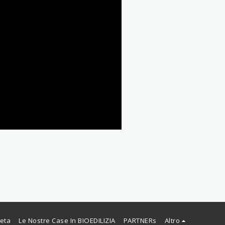
leta
Le Nostre Case In BIOEDILIZIA
PARTNERs
Altro